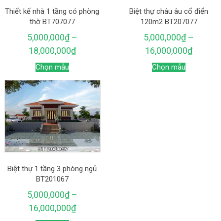
Thiết kế nhà 1 tầng có phòng
Biệt thự châu âu cổ điển
thờ BT707077
120m2 BT207077
5,000,000
₫
–
5,000,000
₫
–
18,000,000
₫
16,000,000
₫
Chọn mẫu
Chọn mẫu
Biệt thự 1 tầng 3 phòng ngủ
BT201067
5,000,000
₫
–
16,000,000
₫