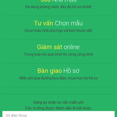
Đa dạng phong cách, đầy đủ hồ sơ chitiết
Tư vấn
Chọn mẫu
Chọn mẫu nhà phù hợp với kích thước đất
Giám sát
online
Trong toàn bộ quá trình thi công công trình
Bàn giao
Hồ sơ
Miễn phí qua đường bưu điện, mua trọn bộ hồ sơ
Đăng ký nhận tư vấn miễn phí
Các trường được đánh dấu
là bắt buộc