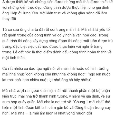
A được thiết kế với những kiến được những mái thái được thiết kế
với những kiến trúc đẹp, Công trình được thực hiện cho gia đình
ông Hiệp ở Hưng Yên. Với kiến trúc và không gian sống đã làm
thay đổi
Từ xa xưa ông cha ta đã rất coi trọng mái nhà. Mái nhà là yếu tố
rất quan trọng của công trình và có ý nghĩa văn hóa cao. Trong
quá trình thi công xây dựng công đoạn thi công mái luôn được trú
trọng, đặc biệt việc cất nóc được thực hiện với nghi lễ trang
trọng. Lễ cất nóc là thời điểm đánh dấu công trình hoàn thành về
mặt tinh thần.
Có rất nhiều ca dao tục ngữ nói về mái nhà hoặc có hình tướng
mái nhà như: “con không cha như nhà không nóc”, “ngó lên nuột
lạt mái nhà, bao nhiêu nuột lạt nhớ ông bà bấy nhiêu”..
Mái nhà vượt ra ngoài khái niệm là một thành phần một bộ phận
kiến trúc, mái nhà trở thành hình tượng, ý niệm về gia đình, về sự
sum họp quây quần. Mái nhà là nơi trở về. “Chung 1 mái nhà” thể
hiện một tình đoàn kết tình cảm gắn bó và đồng thuận trong suy
nghĩ. Mái nhà – là mái ấm luôn là khát vọng muôn đời