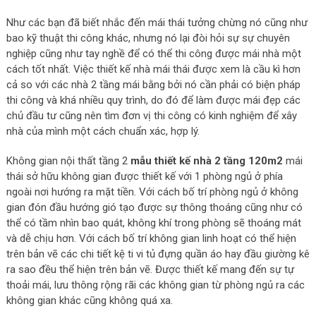
Như các bạn đã biết nhắc đến mái thái tưởng chừng nó cũng như
bao kỹ thuật thi công khác, nhưng nó lại đòi hỏi sự sự chuyên
nghiệp cũng như tay nghề để có thể thi công được mái nhà một
cách tốt nhất. Việc thiết kế nhà mái thái được xem là cầu kì hơn
cả so với các nhà 2 tầng mái bằng bởi nó cần phải có biện pháp
thi công và khá nhiều quy trình, do đó để làm được mái đẹp các
chủ đầu tư cũng nên tìm đơn vị thi công có kinh nghiệm để xây
nhà của mình một cách chuẩn xác, hợp lý.
Không gian nội thất tầng 2
mẫu thiết kế nhà 2 tầng 120m2
mái
thái sở hữu không gian được thiết kế với 1 phòng ngủ ở phía
ngoài nơi hướng ra mặt tiền. Với cách bố trí phòng ngủ ở không
gian đón đầu hướng gió tạo được sự thông thoáng cũng như có
thể có tầm nhìn bao quát, không khí trong phòng sẽ thoáng mát
và dễ chịu hơn. Với cách bố trí không gian linh hoạt có thể hiện
trên bản vẽ các chi tiết kệ ti vi tủ đựng quần áo hay đầu giường kê
ra sao đều thể hiện trên bản vẽ. Được thiết kế mang đến sự tự
thoải mái, lưu thông rộng rãi các không gian từ phòng ngủ ra các
không gian khác cũng không quá xa.