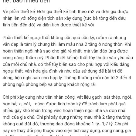
hết bao nhiêu tiền
Về phần thiết kế. Đơn giá thiết kế tính theo m2 và đơn giá được
nhân lên với tổng diện tích sàn xây dựng (tức bê tông đến đâu
tính tiền đến đó) và diện tích được thiết kế với
Phần thiết kế ngoại thất không cần quá cầu kỳ, rườm rà nhưng
vẫn đẹp là tâm lý chung khi làm mẫu nhà 2 tầng ở nông thôn. Khi
hoàn thiện ngôi nhà sao cho giá rẻ nhất, mà vẫn đáp ứng được
công năng, thẩm mỹ. Phần thiết kế nội thất tùy thuộc vào yêu cầu
của mỗi chủ nhà, có thể tùy biến sao cho phù hợp với kiểu dáng
ngoại thất, văn hóa gia đình và nhu cầu sử dụng để bài trí đồ
dùng, tiện nghi sao cho hợp lý. Thông thường mỗi căn từ 2 đến 4
phòng ngủ, phòng bếp và phòng khách rộng rãi.
Chi phí xây dựng như tiền nhân công, vật liệu gạch, sắt thép, ngói,
sơn bả, xi, cát,… cũng được tính toán kỹ để tránh lạm phát quá
nhiều gây khó khăn trong việc hoàn thiện ngôi nhà và đón nhà
mới của gia chủ. Chi phí xây dựng những mẫu nhà 2 tầng thường
không quá đắt đỏ, thường dao động khoảng 1 tỷ- 1,7 tỷ. Chi phí
này sẽ thay đổi phụ thuộc vào diện tích xây dựng, công năng, giá