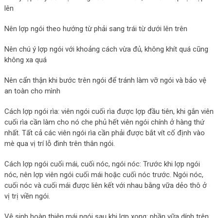
lên
Nên lợp ngói theo hướng từ phải sang trái từ dưới lên trên
Nên chú ý lợp ngói với khoảng cách vừa đủ, không khít quá cũng
không xa quá
Nên cẩn thận khi bước trên ngói để tránh làm vỡ ngói và bảo vệ
an toàn cho mình
Cách lợp ngói rìa: viên ngói cuối rìa được lợp đầu tiên, khi gắn viên
cuối rìa cần làm cho nó che phủ hết viên ngói chính ở hàng thứ
nhất. Tất cả các viên ngói rìa cần phải được bắt vít cố định vào
mè qua vị trí lỗ đinh trên thân ngói.
Cách lợp ngói cuối mái, cuối nóc, ngói nóc: Trước khi lợp ngói
nóc, nên lợp viên ngói cuối mái hoặc cuối nóc trước. Ngói nóc,
cuối nóc và cuối mái được liên kết với nhau bằng vữa dẻo thô ở
vị trị viền ngói.
Vệ sinh hoàn thiện mái ngói sau khi lợp xong: phần vữa dính trên