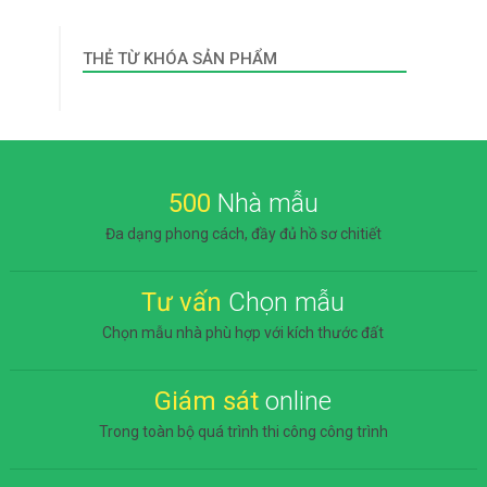
THẺ TỪ KHÓA SẢN PHẨM
500
Nhà mẫu
Đa dạng phong cách, đầy đủ hồ sơ chitiết
Tư vấn
Chọn mẫu
Chọn mẫu nhà phù hợp với kích thước đất
Giám sát
online
Trong toàn bộ quá trình thi công công trình