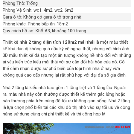
Phòng Thờ: Trống
Phòng Vệ Sinh: wc1: 4m2, wc2: 6m2
Gara ô tô: Không có gara ô tô trong nhà
Phòng khác: Phòng bếp ăn: 18m2
Quy cách hồ sơ: Khổ A3, khoảng 100 trang
Thiết kế
nhà 2 tầng diện tích 120m2 mái thái
là một mẫu thiết
kế khá dản dị không quá cầu kỳ về ngoại thất, nhưng với hình ảnh
3D mẫu thiết kế đã tạo một ấn tượng không hề nhỏ đối với những
ai yêu kiến trúc kiểu mái thái với sự cân đối hài hòa của nó. Có
thể cảm nhận được sự phổ biến của loại hình nhà ở này vừa
không quá cao cấp nhưng lại rất phù hợp với đại đa số gia đình.
Nhà 2 tầng là kiểu nhà bao gồm 1 tầng trệt và 1 tầng lầu. Ngoài
ra, mẫu nhà này còn thường được thiết kế thêm gác lửng hoặc
sân thượng phía trên cùng để tối ưu không gian sống. Nhà 2 tầng
là lựa chọn phổ biến tại các khu đô thị nhờ vào sự tối ưu về công
năng sử dụng cùng chi phí thiết kế và thi công hợp lý.