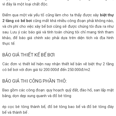
vì đây là một loại chất độc.
Điểm qua một vài yếu tố cũng làm cho ta thấy được xây
biệt thự
2 tầng có bể bơi
cũng mất khá nhiều công đoạn phải không nào,
và chi phí cho việc xây bể bơi cũng sẽ được chúng tôi đưa ra như
sau. Lưu ý các báo giá và tính toán chúng tôi chỉ mang tính tham
khảo, để báo giá chính xác phải dựa trên diện tích và địa hình
thực tế.
BÁO GIÁ THIẾT KẾ BỂ BƠI
Các đơn vị thiết kế hiện nay nhận thiết kế bản vẽ biệt thự 2 tầng
có bể bơi với đơn giá từ 200.000đ đến 250.000đ/m2
BÁO GIÁ THI CÔNG PHẦN THÔ:
Bao gồm các công đoạn: quy hoạch quỹ đất, đào hố, san lấp mặt
bằng, dọn dẹp xung quanh và đổ bê tông
ép cọc bê tông thành bể, đổ bê tông bao bể và đổ bê tông đáy
bể và thành bể .