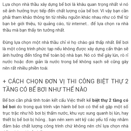
Lựa chọn nhà thầu xây dựng bể bơi là khâu quan trọng nhất vì nó
sẽ ảnh hưởng trực tiếp đến chất lượng của bể bơi. Vì vậy bạn cần
phải tham khảo thông tin từ nhiều nguồn khác nhau như có thể từ
bạn bè giới thiệu, từ quảng cáo, từ internet… để lựa chọn ra nhà
thầu mà bạn thấy tin tưởng nhất.
Đừng lựa chọn một nhà thầu chỉ vì họ chào giá thấp nhất. Bể bơi
là một công trình phức tạp nếu không được xây dựng cẩn thận sẽ
ảnh hưởng đến tổng thể toàn bộ nhà bạn. Nó có thể gây lún, rò rỉ
nước hoặc đơn giản là nước trong bể không sạch sẽ cũng gây
nên rất nhiều phiền toái.
+ CÁCH CHỌN ĐƠN VỊ THI CÔNG BIỆT THỰ 2
TẦNG CÓ BỂ BƠI NHƯ THẾ NÀO
Bể bơi cần phải tính toán kết cấu Việc thiết kế
biệt thự 2 tầng có
bể bơi
do trong quá trình vận hành bể bơi có thể sẽ gặp một số
trục trặc như hồ bơi bị thấm nước, khu vực xung quanh bị lún, hay
thiết bị bể bơi bị hỏng… bạn nên xem xét kỹ các yếu tố này nhằm
đảm bảo chất lượng công trình chứ không nên chỉ lựa chọn nhà