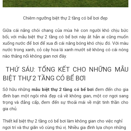
Chiêm ngưỡng biệt thự 2 tầng có bể bơi đẹp
Giữa cái nắng chói chang của mùa hè con người khó chịu bức
bối, với mẫu biệt thự 2 tầng có bể bơi này ắt hẳn ai cũng muốn
xuống nước để bơi để xua đi cái nắng bóng khó chịu đó. Với màu
nước trong xanh, cỏ cây hoa lá xanh mướt sẽ không có cái nóng
nào thắng nổi không gian nơi đây.
THỨ SÁU: TỔNG KẾT CHO NHỮNG MẪU
BIỆT THỰ 2 TẦNG CÓ BỂ BƠI
Sở hữu những
mẫu biệt thự 2 tầng có bể bơi
đem đến cho gia
đình bạn một ngôi nhà đẹp cả về không gian, một cơ ngơi sang
trọng và đẳng cấp, đem đến sự thoải mái về mặt tinh thần cho
gia chủ.
Thiết kế biệt thự 2 tầng có bể bơi làm không gian cho việc nghỉ
ngơi trí và thư giãn vô cùng thú vị. Nhiều gia đình lựa chọn những