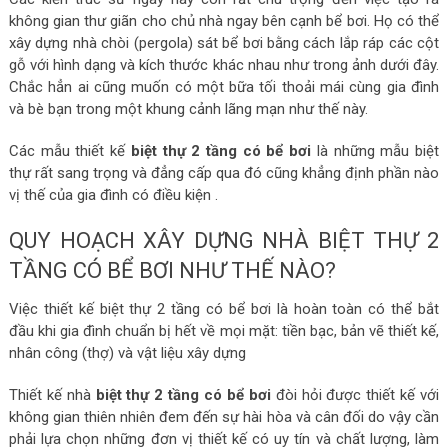
không gian thư giãn cho chủ nhà ngay bên cạnh bể bơi. Họ có thể
xây dựng nhà chòi (pergola) sát bể bơi bằng cách lắp ráp các cột
gỗ với hình dạng và kích thước khác nhau như trong ảnh dưới đây.
Chắc hẳn ai cũng muốn có một bữa tối thoải mái cùng gia đình
và bè bạn trong một khung cảnh lãng mạn như thế này.
Các mẫu thiết kế
biệt thự 2 tầng có bể bơi
là những mẫu biệt
thự rất sang trọng và đẳng cấp qua đó cũng khẳng định phần nào
vị thế của gia đình có điều kiện .
QUY HOẠCH XÂY DỰNG NHÀ BIỆT THỰ 2
TẦNG CÓ BỂ BƠI NHƯ THẾ NÀO?
Việc thiết kế biệt thự 2 tầng có bể bơi là hoàn toàn có thể bắt
đầu khi gia đình chuẩn bị hết về mọi mặt: tiền bạc, bản vẽ thiết kế,
nhân công (thợ) và vật liệu xây dựng
Thiết kế nhà
biệt thự 2 tầng có bể bơi
đòi hỏi được thiết kế với
không gian thiên nhiên đem đến sự hài hòa và cân đối do vậy cần
phải lựa chọn những đơn vị thiết kế có uy tín và chất lượng, làm