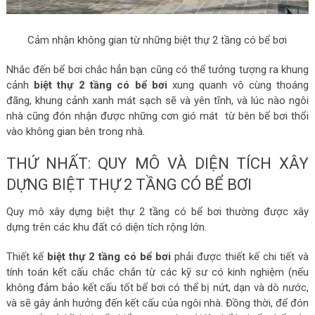
Cảm nhận không gian từ những biệt thự 2 tầng có bể bơi
Nhắc đến bể bơi chắc hẳn bạn cũng có thể tưởng tượng ra khung
cảnh
biệt thự 2 tầng có bể bơi
xung quanh vô cùng thoáng
đãng, khung cảnh xanh mát sạch sẽ và yên tĩnh, và lúc nào ngôi
nhà cũng đón nhận được những cơn gió mát từ bên bể bơi thổi
vào không gian bên trong nhà.
THỨ NHẤT: QUY MÔ VÀ DIỆN TÍCH XÂY
DỰNG BIỆT THỰ 2 TẦNG CÓ BỂ BƠI
Quy mô xây dựng biệt thự 2 tầng có bể bơi thường được xây
dựng trên các khu đất có diện tích rộng lớn.
Thiết kế
biệt thự 2 tầng có bể bơi
phải được thiết kế chi tiết và
tính toán kết cấu chắc chắn từ các kỹ sư có kinh nghiệm (nếu
không đảm bảo kết cấu tốt bể bơi có thể bị nứt, dạn và dò nước,
và sẽ gây ảnh hưởng đến kết cấu của ngôi nhà. Đồng thời, để đón