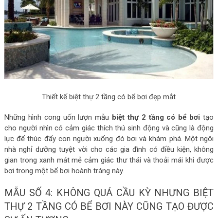
Thiết kế biệt thự 2 tầng có bể bơi đẹp mắt
Những hình cong uốn lượn mẫu
biệt thự 2 tầng có bể bơi
tạo
cho người nhìn có cảm giác thích thú sinh động và cũng là động
lực để thúc đẩy con người xuống đó bơi và khám phá. Một ngôi
nhà nghỉ dưỡng tuyệt vời cho các gia đình có điều kiện, không
gian trong xanh mát mẻ cảm giác thư thái và thoải mái khi được
bơi trong một bể bơi hoành tráng này.
MẪU SỐ 4: KHÔNG QUÁ CẦU KỲ NHƯNG BIỆT
THỰ 2 TẦNG CÓ BỂ BƠI NÀY CŨNG TẠO ĐƯỢC