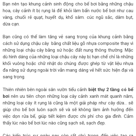
Bạn nên tạo khung cảnh sinh động cho bể bơi bằng những chậu
hoa, cây cảnh ít bị rụng lá để khỏi làm bẩn nước bể bơi như cau
vàng, chuối rẻ quạt, huyết dụ, khổ sâm. cúc ngũ sắc, dâm bụt,
dừa cạn.
Bạn cũng có thể làm tăng vẻ sang trọng của khung cảnh bằng
cách sử dụng chậu cây bằng chất liệu gỗ nhựa composite thay vì
những loại chậu cây bằng sứ hoặc đất nung thông thường. Mặc
dù hình dáng của những loại chậu cây này bị hạn chế chỉ là những
khối vuông hoặc chữ nhật do chúng được ghép từ vật liệu nhựa
đa năng sử dụng ngoài trời vẫn mang dáng vẻ hết sức hiện đại và
sang trọng.
Thiên nhiên bên ngoài sân vườn tiểu cảnh
biệt thự 2 tầng có bể
bơi
nên ưu tiên chọn những loại cây cảnh xanh mát quanh năm,
những loại cây ít rụng lá cũng là một giải pháp như cây dừa… sẽ
giúp cho bể bơi luôn sạch sẽ và sẽ không làm ảnh hưởng đến
việc dọn rửa bể, giúp tiết kiệm được chi phí cho gia đình. Cảm
thấy lúc nào bể bơi lúc nào cũng sạch sẽ, sạch đẹp.
Các kiến trúc sư ngày nay còn rất chú trọng đến việc tạo ra