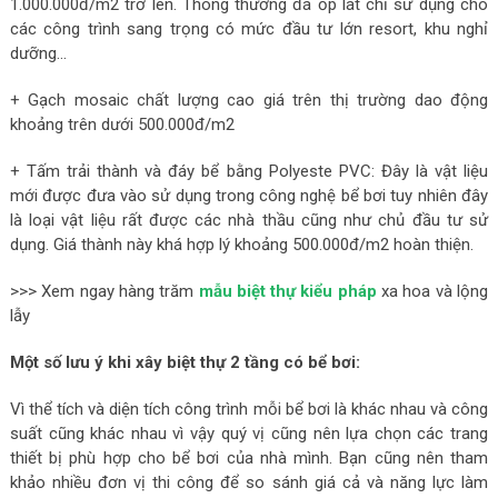
1.000.000đ/m2 trở lên. Thông thường đá ốp lát chỉ sử dụng cho
các công trình sang trọng có mức đầu tư lớn resort, khu nghỉ
dưỡng…
+ Gạch mosaic chất lượng cao giá trên thị trường dao động
khoảng trên dưới 500.000đ/m2
+ Tấm trải thành và đáy bể bằng Polyeste PVC: Đây là vật liệu
mới được đưa vào sử dụng trong công nghệ bể bơi tuy nhiên đây
là loại vật liệu rất được các nhà thầu cũng như chủ đầu tư sử
dụng. Giá thành này khá hợp lý khoảng 500.000đ/m2 hoàn thiện.
>>> Xem ngay hàng trăm
mẫu biệt thự kiểu pháp
xa hoa và lộng
lẫy
Một số lưu ý khi xây biệt thự 2 tầng có bể bơi:
Vì thể tích và diện tích công trình mỗi bể bơi là khác nhau và công
suất cũng khác nhau vì vậy quý vị cũng nên lựa chọn các trang
thiết bị phù hợp cho bể bơi của nhà mình. Bạn cũng nên tham
khảo nhiều đơn vị thi công để so sánh giá cả và năng lực làm