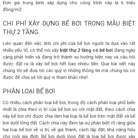
Đơn giá trung bình xây dựng cho công trình này là 6 triệu
đồng/m2
CHI PHÍ XÂY DỰNG BỂ BƠI TRONG MẪU BIỆT
THỰ 2 TẦNG
Liên quan đến việc tính chi phí của bể bơi người ta dựa vào rất
nhiều yếu tố, có thể nói xây
biệt thự 2 tầng có bể bơi
đang ngày
càng phát triển và đang trở thành xu hướng hiện nay và câu hỏi
được đặt ra là xây bể bơi hết bao nhiêu tiền. Qua bài viết này
chúng tôi sẽ đưa tới các quý vị những thông tin mà chúng tôi có
được để chia sẻ tới quý vị tham khảo nhé!
PHÂN LOẠI BỂ BƠI
Có nhiều cách phân loại bể bơi, trong đó cách phân loại phổ biến
nhất là chia theo vị trí của bể bơi so với mặt đất, theo cách chia
này bể bơi chỉ được chia làm hai loại là bể bơi trên mặt đất và bể
bơi dưới lòng đất. Cách chia này đem lại sự phân biệt rõ ràng giữa
hai loại bể bơi về vị trí, về giá thành, cách lắp đặt, khả năng hữu
cho mỗi gia đình. Bể bơi dưới lòng đất là loại bể bơi được xây