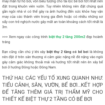
may mắn từ hồ bơi, vốn biểu tượng cho tài lộc bể bơi tốt nhất nên
đặt trong khuôn viên vườn. Tuy nhiên không nên đặt chúng quá
gần ngôi nhà vì có thể gây ra ảnh hưởng đến sức khỏe hay vận
may của các thành viên trong gia đình hoặc có nhiều những sơ
sẩy con trẻ nghịch nước gây mất an toàn khoảng cách tốt nhất là
3m.
>>> Xem ngay các công trình
biệt thự 2 tầng 200m2
đẹp hoành
tráng
Bạn cũng cần chú ý khi xây
biệt thự 2 tầng có bể bơi
là không
nên đặt ở trên sân thượng vì cảm giác nặng nề đè nặng vào ngôi
gây cảm giác không thoải mái và hướng tốt nhất nên ên xây bể
bơi ở hướng Đông hoặc Đông Nam.
THỨ HAI: CÁC YẾU TỐ XUNG QUANH NHƯ:
TIỂU CẢNH, SÂN, VƯỜN, BỂ BƠI…KẾT HỢP
ĐỂ TĂNG THÊM GIÁ TRỊ THẨM MỸ CHO
THIẾT KẾ BIỆT THỰ 2 TẦNG CÓ BỂ BƠI