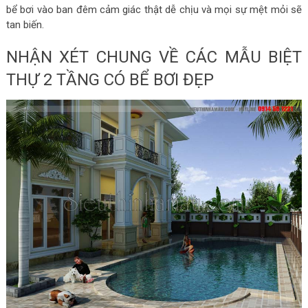
bể bơi vào ban đêm cảm giác thật dễ chịu và mọi sự mệt mỏi sẽ
tan biến.
NHẬN XÉT CHUNG VỀ CÁC MẪU BIỆT
THỰ 2 TẦNG CÓ BỂ BƠI ĐẸP