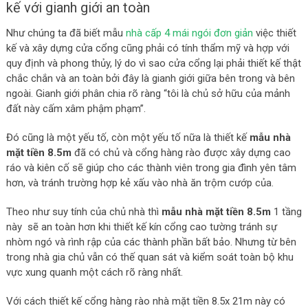
kế với gianh giới an toàn
Như chúng ta đã biết mẫu
nhà cấp 4 mái ngói đơn giản
việc thiết
kế và xây dựng cửa cổng cũng phải có tính thẩm mỹ và hợp với
quy định và phong thủy, lý do vì sao cửa cổng lại phải thiết kế thật
chắc chắn và an toàn bởi đây là gianh giới giữa bên trong và bên
ngoài. Gianh giới phân chia rõ ràng “tôi là chủ sở hữu của mảnh
đất này cấm xâm phậm phạm”.
Đó cũng là một yếu tố, còn một yếu tố nữa là thiết kế
mẫu nhà
mặt tiền 8.5m
đã có chủ và cổng hàng rào được xây dựng cao
ráo và kiên cố sẽ giúp cho các thành viên trong gia đình yên tâm
hơn, và tránh trường hợp kẻ xấu vào nhà ăn trộm cướp của.
Theo như suy tính của chủ nhà thì
mẫu nhà mặt tiền 8.5m
1 tầng
này sẽ an toàn hơn khi thiết kế kín cổng cao tường tránh sự
nhòm ngó và rình rập của các thành phần bất bảo. Nhưng từ bên
trong nhà gia chủ vẫn có thế quan sát và kiểm soát toàn bộ khu
vực xung quanh một cách rõ ràng nhất.
Với cách thiết kế cổng hàng rào nhà mặt tiền 8.5x 21m này có