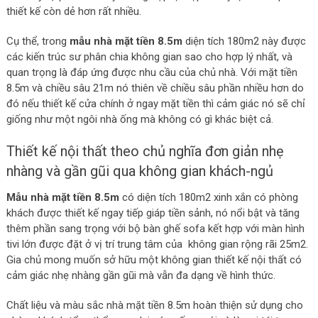
thiết kế còn dẻ hơn rất nhiều.
Cụ thể, trong
mẫu nhà mặt tiền 8.5m
diện tích 180m2 này được
các kiến trúc sư phân chia không gian sao cho hợp lý nhất, và
quan trọng là đáp ứng được nhu cầu của chủ nhà. Với mặt tiền
8.5m và chiều sâu 21m nó thiên về chiều sâu phần nhiều hơn do
đó nếu thiết kế cửa chính ở ngay mặt tiền thì cảm giác nó sẽ chỉ
giống như một ngôi nhà ống mà không có gì khác biệt cả.
Thiết kế nội thất theo chủ nghĩa đơn giản nhẹ
nhàng và gần gũi qua không gian khách-ngủ
Mẫu nhà mặt tiền 8.5m
có diện tích 180m
2
xinh xắn có phòng
khách được thiết kế ngay tiếp giáp tiền sảnh, nó nổi bật và tăng
thêm phần sang trọng với bộ bàn ghế sofa kết hợp với màn hình
tivi lớn được đặt ở vị trí trung tâm của không gian rộng rãi 25m2.
Gia chủ mong muốn sở hữu một không gian thiết kế nội thất có
cảm giác nhẹ nhàng gần gũi mà vẫn đa dạng về hình thức.
Chất liệu và màu sắc nhà mặt tiền 8.5m hoàn thiện sử dụng cho