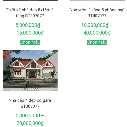
Thiết kế nhà đẹp 8x16m 1
Nhà vườn 1 tầng 5 phòng ngủ
tầng BT307077
BT407077
5,000,000
₫
–
10,000,000
₫
–
16,000,000
₫
40,000,000
₫
Chọn mẫu
Chọn mẫu
Nhà cấp 4 đẹp có gara
BT308077
5,000,000
₫
–
20,000,000
₫