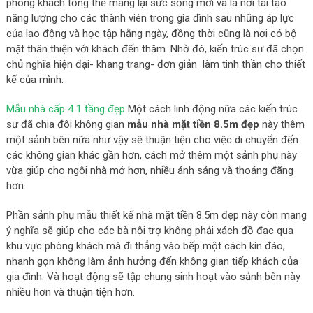
phòng khách tổng thể mang lại sức sống mới và là nơi tái tạo
năng lượng cho các thành viên trong gia đình sau những áp lực
của lao động và học tập hằng ngày, đồng thời cũng là nơi có bộ
mặt thân thiện với khách đến thăm. Nhờ đó, kiến trúc sư đã chọn
chủ nghĩa hiện đại- khang trang- đơn giản làm tinh thần cho thiết
kế của mình.
Mẫu nhà cấp 4 1 tầng đẹp
Một cách linh động nữa các kiến trúc
sư đã chia đôi không gian
mẫu nhà mặt tiền 8.5m đẹp
này thêm
một sảnh bên nữa như vậy sẽ thuận tiện cho việc di chuyển đến
các không gian khác gần hơn, cách mở thêm một sảnh phụ này
vừa giúp cho ngôi nhà mở hơn, nhiều ánh sáng và thoáng đãng
hơn.
Phần sảnh phụ mẫu thiết kế nhà mặt tiền 8.5m đẹp này còn mang
ý nghĩa sẽ giúp cho các bà nội trợ không phải xách đồ đạc qua
khu vực phòng khách mà đi thẳng vào bếp một cách kín đáo,
nhanh gọn không làm ảnh hưởng đến không gian tiếp khách của
gia đình. Và hoạt động sẽ tập chung sinh hoạt vào sảnh bên này
nhiều hơn và thuận tiện hơn.