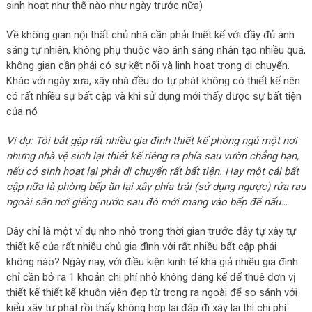
sinh hoạt như thế nào như ngày trước nữa)
Về không gian nội thất chủ nhà cần phải thiết kế với đầy đủ ánh
sáng tự nhiên, không phụ thuộc vào ánh sáng nhân tạo nhiều quá,
không gian cần phải có sự kết nối và linh hoạt trong di chuyển.
Khác với ngày xưa, xây nhà đều do tự phát không có thiết kế nên
có rất nhiều sự bất cập và khi sử dụng mới thấy được sự bất tiện
của nó
Ví dụ: Tôi bắt gặp rất nhiều gia đình thiết kế phòng ngủ một nơi
nhưng nhà vệ sinh lại thiết kế riêng ra phía sau vườn chẳng hạn,
nếu có sinh hoạt lại phải di chuyển rất bất tiện. Hay một cái bất
cập nữa là phòng bếp ăn lại xây phía trái (sử dụng ngược) rửa rau
ngoài sân nơi giếng nước sau đó mới mang vào bếp để nấu…
Đây chỉ là một ví dụ nho nhỏ trong thời gian trước đây tự xây tự
thiết kế của rất nhiều chủ gia đình với rất nhiều bất cập phải
không nào? Ngày nay, với điều kiện kinh tế khá giả nhiều gia đình
chỉ cần bỏ ra 1 khoản chi phí nhỏ không đáng kể để thuê đơn vị
thiết kế thiết kế khuôn viên đẹp từ trong ra ngoài để so sánh với
kiểu xây tự phát rồi thấy không hợp lại đập đi xây lại thì chi phí