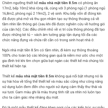
Chiêm ngưỡng thiết kế
mẫu nhà mặt tiền 8.5m
có phòng ăn
17m2, bếp 10m2 khá rộng rãi, cùng với 3 phòng ngủ (1 phòng ngủ
16,8m2, phòng ngủ 2 19m2), 2 vệ sinh. Khu bếp vốn dĩ đóng kín
đã được phá mở và thu gọn nhằm tạo sự thông thoáng cả về
tầm nhìn lẫn thông gió (sau khi đã được nghiên cứu về hướng gió
của căn hộ). Các điều chỉnh nhỏ về vị trí cửa thông phòng đã tạo
được những kê tủ – vách âm tường giúp tận dụng tối đa các
chức năng đựng và chứa rất cần có trong sinh hoạt nhà ở.
Ngôi nhà mặt tiền 8.5m có tầm nhìn, đi kèm sự thông thoáng
100% cho toàn bộ các không gian quả là niềm mơ ước cho một
gia đình trẻ khi tìm chọn giữa bạt ngàn các thiết kế mà chúng tôi
thiết kế hiện tại.
Thiết kế
mẫu nhà mặt tiền 8.5m
không quá nổi bật nhưng nó là
sự hài hòa về tổng thể thiết kế và màu sắc cũng như công năng
sử dụng luôn đem đến cho người sử dụng cảm thấy thư thái và
vui tươi. Gam màu ghi là màu trung tính rất ưa nhìn nó luôn tạo
cho ta cảm giác nhẹ nhàng dịu mát.
Đó là một mẫu thiết kế đáng khen ngợi của các kiến trúc sư mẫu