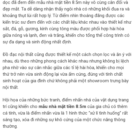
dọc đã đem đến mẫu nhà mặt tiền 8.5m này vô cùng cân đối và
đẹp mắt. Ta dễ dàng nhận thấy ngôi nhà có những khối đua ra và
khoảng thụt lùi rất hợp lý. Từ điểm nhìn thoáng đãng được các
kiến trúc sư đem đến với các chất liệu khác nhau vào thiết kế như
sắt, đá, gỗ, gương, kính cùng tông màu được phối hợp hài hòa
giữa nóng và lạnh, đen và trắng, khiến cho tổng thể công trình có
sự đa dạng và sinh động nhất định.
Đồ đạc nội thất cũng được thiết kế một cách chọn lọc và ăn ý với
nhau, dù theo những phong cách khác nhau nhưng không bị lệch
pha nhờ vào sự cân nhắc giữa các tỉ lệ hài hòa, khiến cho mọi
thứ trở nên vừa sinh động lại vừa ấm cúng, đúng với tính chất
sinh hoạt của gia đình chứ không phải một showroom trưng bày
nội thất.
Hội họa của những bức tranh, điểm nhấn nhá của vật dụng trang
trí cũng khiến cho
mẫu nhà mặt tiền 8.5m
của gia chủ có thêm
cá tính, vừa là điểm nhấn vừa là 1 hình thức “xử lí tình huống” rất
sáng tạo, xóa đi những sự khô cứng của một chức năng thông
thường.