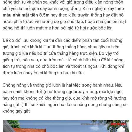
nóng tích tụ và phản xạ, khác với gió trong điều kiện nông thôn
chủ yếu là thổi qua cây xanh ruộng đồng. Kinh nghiệm xây theo
mẫu nhà mặt tiền 8.5m
hay theo kiểu truyền thống hay đặt hồ
nước phía trước về hướng có gió chủ đạo, hoặc nhà gần bề mặt
sông, hồ thì luôn mát mẻ hơn bởi gió từ hơi nước bốc lên.
Để có đối lưu không khí thì cần các điểm phân tán cuối hướng
gió, tránh các khối khí lưu thông thẳng hàng nhau gây ra hiện
tượng gió lùa nếu bố trí cửa thẳng hàng trực diện. Do vậy trổ
giếng trời, sân sau, cửa trên mái… là cách hữu hiệu để khí nóng
tích tụ trong nhà có chỗ bốc lên và thoát ra ngoài. Khi dòng khí
được luân chuyển thì không sợ bức bí nữa.
Chống nóng và thông gió luôn là hai việc song hành nhau. Nếu
cách nhiệt không tốt (như tường ngoài xây mỏng, mái lợp ngói
hay tôn mà không có khe thông gió, cửa kính mở rộng về hướng
nắng gắt…) thì sẽ khiến ngôi nhà dù có nắng nóng nhưng cũng sẽ
không gay gắt.