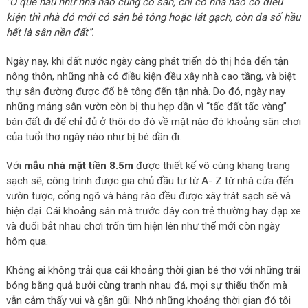
“Ở quê hầu như nhà nào cũng có sân, chỉ có nhà nào có điều
kiện thì nhà đó mới có sân bê tông hoặc lát gạch, còn đa số hầu
hết là sân nền đất”.
Ngày nay, khi đất nước ngày càng phát triển đô thị hóa đến tận
nông thôn, những nhà có điều kiện đều xây nhà cao tầng, và biệt
thự sân đường được đổ bê tông đến tận nhà. Do đó, ngày nay
những mảng sân vườn còn bị thu hẹp dần vì “tấc đất tấc vàng”
bán đất đi để chỉ đủ ở thôi do đó về mặt nào đó khoảng sân chơi
của tuổi thơ ngày nào như bị bé dần đi.
Với
mẫu nhà mặt tiền 8.5m
được thiết kế vô cùng khang trang
sạch sẽ, công trình được gia chủ đầu tư từ A- Z từ nhà cửa đến
vườn tược, cổng ngõ và hàng rào đều được xây trát sạch sẽ và
hiện đại. Cái khoảng sân mà trước đây con trẻ thường hay đạp xe
và đuổi bắt nhau chơi trốn tìm hiện lên như thể mới còn ngày
hôm qua.
Không ai không trải qua cái khoảng thời gian bé thơ với những trái
bóng bằng quả bưởi cùng tranh nhau đá, mọi sự thiếu thốn mà
vẫn cảm thấy vui và gần gũi. Nhớ những khoảng thời gian đó tôi