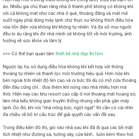
ào. Nhiều gia chủ than rằng nhà ở thành phố không có không khí
với cả không mát như các nhà ở quê, thoáng đãng và mát mẻ
suốt ngày phải dùng máy lạnh chứ thực sư không thích điều hòa
vừa tốn điện vừa không khí không tự nhiên. Và đa số mọi người
đều lo âu rằng khi đó nhà mình sẽ không tốt về môi trường, ảnh
hưởng về sức khỏe và tâm lý.
>>> Có thể bạn quan tâm
thiết kế nhà đẹp 8x16m
Ngược lại, họ sử dụng điều hòa không khí kết hợp với thông
thoáng tự nhiên và thanh lọc môi trường hiệu quả. Hơn nữa khi
bên ngoài trời nhiệt độ lên cao và oi bức thì dù có mở cửa thoáng
đến đâu cũng chỉ… đưa thêm khí nóng vào nhà nhiều hơn mà
thôi. Hiện nay các khu resort cao cấp ở nơi thoáng mát hoang sơ,
làm nhà kiểu không gian truyền thống nhưng vẫn phải gắn máy
lạnh. Do đó, khi nói “nhà nóng bức, ngột ngạt” thì cần có cái nhìn
đa chiều về bố trí cấu trúc để giải quyết các vấn đề sau:
Trong điều kiện đô thị, gió vào nhà sau khi đã đi qua các bề mặt
tích nhiệt như đường sá, tường xây, cửa kính… luôn kèm theo hơi