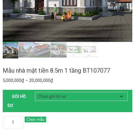
Mẫu nhà mặt tiền 8.5m 1 tầng BT107077
5,000,000
₫
–
20,000,000
₫
GÓI HỒ
SƠ
Chọn mẫu