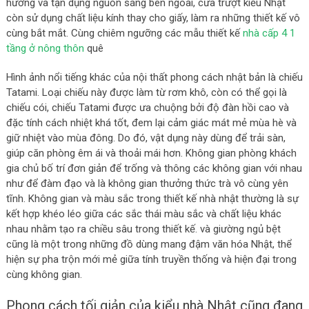
hướng và tận dụng nguồn sáng bên ngoài, cửa trượt kiểu Nhật
còn sử dụng chất liệu kính thay cho giấy, làm ra những thiết kế vô
cùng bắt mắt. Cùng chiêm ngưỡng các mẫu thiết kế
nhà cấp 4 1
tầng ở nông thôn
quê
Hình ảnh nổi tiếng khác của nội thất phong cách nhật bản là chiếu
Tatami. Loại chiếu này được làm từ rơm khô, còn có thể gọi là
chiếu cói, chiếu Tatami được ưa chuộng bởi độ đàn hồi cao và
đặc tính cách nhiệt khá tốt, đem lại cảm giác mát mẻ mùa hè và
giữ nhiệt vào mùa đông. Do đó, vật dụng này dùng để trải sàn,
giúp căn phòng êm ái và thoải mái hơn. Không gian phòng khách
gia chủ bố trí đơn giản để trống và thông các không gian với nhau
như để đàm đạo và là không gian thưởng thức trà vô cùng yên
tĩnh. Không gian và màu sắc trong thiết kế nhà nhật thường là sự
kết hợp khéo léo giữa các sắc thái màu sắc và chất liệu khác
nhau nhằm tạo ra chiều sâu trong thiết kế. và giường ngủ bệt
cũng là một trong những đồ dùng mang đậm văn hóa Nhật, thể
hiện sự pha trộn mới mẻ giữa tính truyền thống và hiện đại trong
cùng không gian.
Phong cách tối giản của kiểu nhà Nhật cũng đang