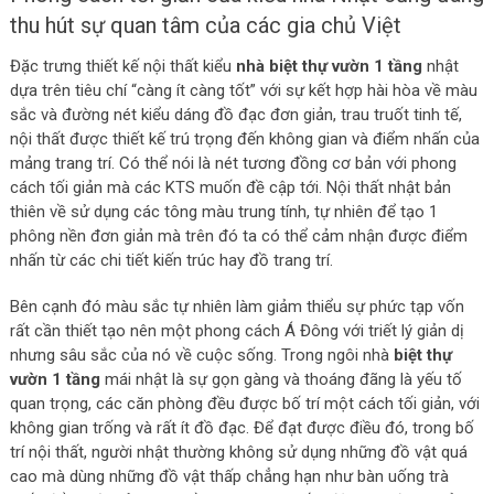
thu hút sự quan tâm của các gia chủ Việt
Đặc trưng thiết kế nội thất kiểu
nhà biệt thự vườn 1 tầng
nhật
dựa trên tiêu chí “càng ít càng tốt” với sự kết hợp hài hòa về màu
sắc và đường nét kiểu dáng đồ đạc đơn giản, trau truốt tinh tế,
nội thất được thiết kế trú trọng đến không gian và điểm nhấn của
mảng trang trí. Có thể nói là nét tương đồng cơ bản với phong
cách tối giản mà các KTS muốn đề cập tới. Nội thất nhật bản
thiên về sử dụng các tông màu trung tính, tự nhiên để tạo 1
phông nền đơn giản mà trên đó ta có thể cảm nhận được điểm
nhấn từ các chi tiết kiến trúc hay đồ trang trí.
Bên cạnh đó màu sắc tự nhiên làm giảm thiểu sự phức tạp vốn
rất cần thiết tạo nên một phong cách Á Đông với triết lý giản dị
nhưng sâu sắc của nó về cuộc sống. Trong ngôi nhà
biệt thự
vườn 1 tầng
mái nhật là sự gọn gàng và thoáng đãng là yếu tố
quan trọng, các căn phòng đều được bố trí một cách tối giản, với
không gian trống và rất ít đồ đạc. Để đạt được điều đó, trong bố
trí nội thất, người nhật thường không sử dụng những đồ vật quá
cao mà dùng những đồ vật thấp chẳng hạn như bàn uống trà