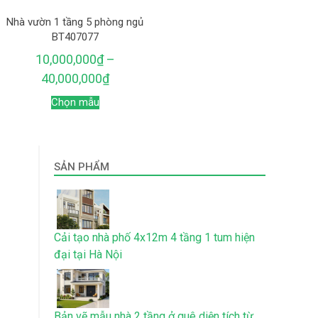
Nhà vườn 1 tầng 5 phòng ngủ
BT407077
10,000,000
₫
–
40,000,000
₫
Chọn mẫu
SẢN PHẨM
Cải tạo nhà phố 4x12m 4 tầng 1 tum hiện
đại tại Hà Nội
Bản vẽ mẫu nhà 2 tầng ở quê diện tích từ