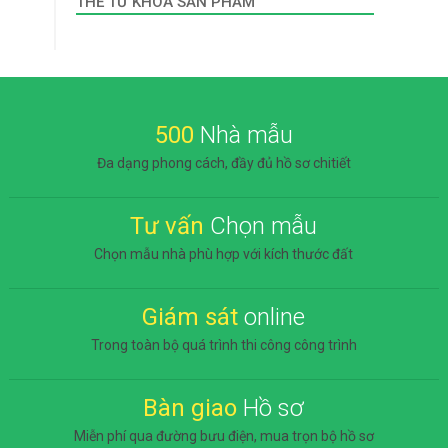
THẺ TỪ KHÓA SẢN PHẨM
500
Nhà mẫu
Đa dạng phong cách, đầy đủ hồ sơ chitiết
Tư vấn
Chọn mẫu
Chọn mẫu nhà phù hợp với kích thước đất
Giám sát
online
Trong toàn bộ quá trình thi công công trình
Bàn giao
Hồ sơ
Miễn phí qua đường bưu điện, mua trọn bộ hồ sơ