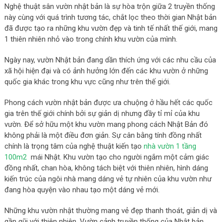
Nghệ thuật sân vườn nhật bản là sự hòa trộn giữa 2 truyền thống
này cùng với quá trình tương tác, chắt lọc theo thời gian Nhật bản
đã được tạo ra những khu vườn đẹp và tinh tế nhất thế giới, mang
1 thiên nhiên nhỏ vào trong chính khu vườn của mình.
Ngày nay, vườn Nhật bản đang dần thích ứng với các nhu cầu của
xã hội hiện đại và có ảnh hưởng lớn đến các khu vườn ở những
quốc gia khác trong khu vực cũng như trên thế giới.
Phong cách vườn nhật bản được ưa chuộng ở hầu hết các quốc
gia trên thế giới chính bởi sự giản dị nhưng đầy tỉ mỉ của khu
vườn. Để sở hữu một khu vườn mang phong cách Nhật Bản đó
không phải là một điều đơn giản. Sự cân bằng tính đồng nhất
chính là trọng tâm của nghệ thuật kiến tạo
nhà vườn 1 tầng
100m2
mái Nhật. Khu vườn tạo cho người ngắm một cảm giác
đồng nhất, chan hòa, không tách biệt với thiên nhiên, hình dáng
kiến trúc của ngôi nhà mang dáng vẻ tự nhiên của khu vườn như
đang hòa quyện vào nhau tạo một dáng vẻ mới.
Những khu vườn nhật thường mang vẻ đẹp thanh thoát, giản dị và
gần gũi với thiên nhiên. Vườn cảnh truyền thống của Nhật bản