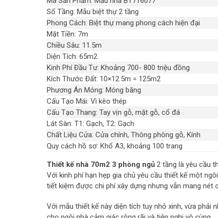
Mã Sản Phẩm: Mẫu nhà BT716077
Số Tầng: Mẫu biệt thự 2 tầng
Phong Cách: Biệt thự mang phong cách hiện đại
Mặt Tiền: 7m
Chiều Sâu: 11.5m
Diện Tích: 65m2
Kinh Phí Đầu Tư: Khoảng 700- 800 triệu đồng
Kích Thước Đất: 10×12.5m = 125m2
Phương Án Móng: Móng băng
Cấu Tạo Mái: Vì kèo thép
Cấu Tạo Thang: Tay vịn gỗ, mặt gỗ, cổ đá
Lát Sàn: T1: Gạch, T2: Gạch
Chất Liệu Cửa: Cửa chính, Thông phòng gỗ, Kính
Quy cách hồ sơ: Khổ A3, khoảng 100 trang
Thiết kế nhà 70m2 3 phòng ngủ
2 tầng là yêu cầu t
Với kinh phí hạn hẹp gia chủ yêu cầu thiết kế một ngô
tiết kiệm được chi phí xây dựng nhưng vẫn mang nét cá
Với mẫu thiết kế này diện tích tuy nhỏ xinh, vừa phải 
cho ngôi nhà cảm giác rộng rãi và tiện nghi vô cùng.