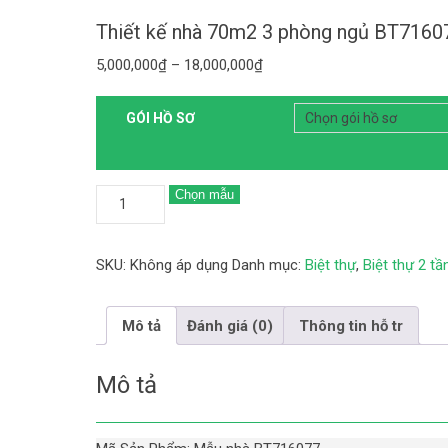
Thiết kế nhà 70m2 3 phòng ngủ BT7160
5,000,000
₫
–
18,000,000
₫
GÓI HỒ SƠ
Chọn mẫu
SKU:
Không áp dụng
Danh mục:
Biệt thự
,
Biệt thự 2 tầ
Mô tả
Đánh giá (0)
Thông tin hỗ tr
Mô tả