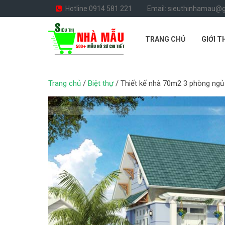
Hotline 0914 581 221
Email: sieuthinhamau@
TRANG CHỦ
GIỚI T
Trang chủ
/
Biệt thự
/ Thiết kế nhà 70m2 3 phòng ng