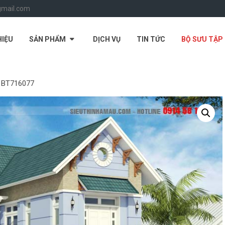
gmail.com
HIỆU
SẢN PHẨM
DỊCH VỤ
TIN TỨC
BỘ SƯU TẬP
ủ BT716077