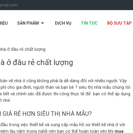
gmail.com
HIỆU
SẢN PHẨM
DỊCH VỤ
TIN TỨC
BỘ SƯU TẬP
nhà ở đâu rẻ chất lượng
à ở đâu rẻ chất lượng
 bản vẽ nhà ở cũng không phải là dễ dàng đối với nhiều người. Vậy
phí cho gia đình, người thân và bạn bè ? siêu thị nhà mẫu chúng tôi
hi tiết và chính xác đã được thi công thực tế để bạn có thể áp dụng
t nhé.
 GIÁ RẺ HƠN SIÊU THỊ NHÀ MẪU?
đầu trong việc thiết kế và cung cấp mẫu hồ sơ thiết kế nhà ở với
 nghiệm lâu năm trong nghề nên bạn có thể hoàn toàn yên khi
mua