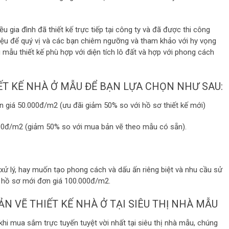
u gia đình đã thiết kế trực tiếp tại công ty và đã được thi công
thiệu để quý vị và các bạn chiêm ngưỡng và tham khảo với hy vọng
 mẫu thiết kế phù hợp với diện tích lô đất và hợp với phong cách
ẾT KẾ NHÀ Ở MẪU ĐỂ BẠN LỰA CHỌN NHƯ SAU:
 giá 50.000đ/m2 (ưu đãi giảm 50% so với hồ sơ thiết kế mới)
00đ/m2 (giảm 50% so với mua bản vẽ theo mẫu có sẵn).
ó xử lý, hay muốn tạo phong cách và dấu ấn riêng biệt và nhu cầu sử
ế hồ sơ mới đơn giá 100.000đ/m2.
 VẼ THIẾT KẾ NHÀ Ở TẠI SIÊU THỊ NHÀ MẪU
i mua sắm trực tuyến tuyệt vời nhất tại siêu thị nhà mẫu, chúng