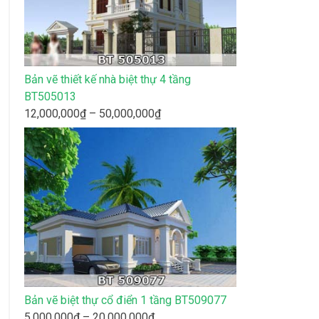
Bản vẽ thiết kế nhà biệt thự 4 tầng
BT505013
Khoảng
12,000,000
₫
–
50,000,000
₫
giá:
từ
12,000,000₫
đến
50,000,000₫
Bản vẽ biệt thự cổ điển 1 tầng BT509077
Khoảng
5,000,000
₫
–
20,000,000
₫