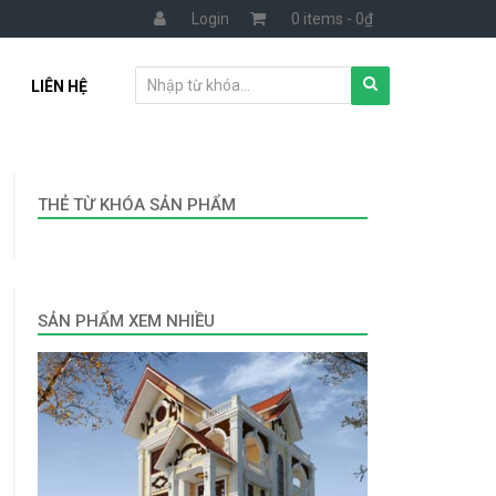
Login
0 items -
0
₫
LIÊN HỆ
THẺ TỪ KHÓA SẢN PHẨM
SẢN PHẨM XEM NHIỀU