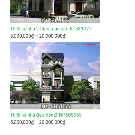
Thiết kế nhà 2 tầng mái ngói BT531077
Khoảng
5,000,000
₫
–
20,000,000
₫
giá:
từ
5,000,000₫
đến
20,000,000₫
Thiết kế nhà đẹp 65m2 NP605055
Khoảng
5,000,000
₫
–
20,000,000
₫
giá: