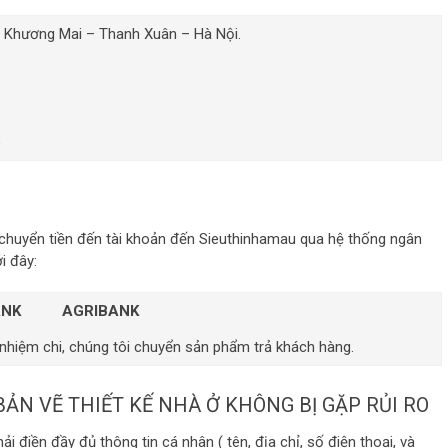
 Khương Mai – Thanh Xuân – Hà Nội.
5
 chuyển tiền đến tài khoản đến Sieuthinhamau qua hệ thống ngân
i đây:
NK
AGRIBANK
 nhiệm chi, chúng tôi chuyển sản phẩm trả khách hàng.
N VẼ THIẾT KẾ NHÀ Ở KHÔNG BỊ GẶP RỦI RO
 điền đầy đủ thông tin cá nhân ( tên, địa chỉ, số điện thoại, và