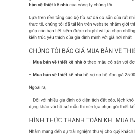
bản vẽ thiết kế nhà
của công ty chúng tôi.
Dựa trên nền tảng các bộ hồ sơ đã có sẵn của rất nhiề
thực tế, chúng tôi đã tải lên trên website nhằm giới 
giúp các bạn tiết kiệm được chi phí và lựa chọn những
kiến trúc yêu thích của gia đình mình với giá hời nhất.
CHÚNG TÔI BÁO GIÁ MUA BẢN VẼ THI
–
Mua bản vẽ thiết kế nhà ở
theo mẫu có sẵn với đơn
–
Mua bản vẽ thiết kế nhà
hồ sơ
sơ bộ đơn giá 25.0
Ngoài ra,
– Đối với nhiều gia đình có diện tích đất xéo, lệch kh
dụng khác với hồ sơ mẫu thì nên lựa chọn gói thiết k
HÌNH THỨC THANH TOÁN KHI MUA BẢN
Nhằm mang đến sự trải nghiệm thú vị cho quý khách kh