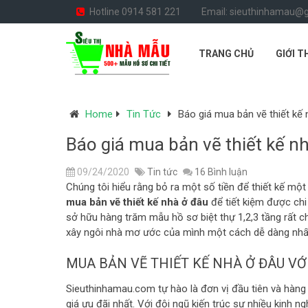
Hotline 0914 581 221
Email: sieuthinhamau@
TRANG CHỦ
GIỚI T
Home
Tin Tức
Báo giá mua bản vẽ thiết kế 
Báo giá mua bản vẽ thiết kế nh
09/24/2020
Tin tức
16 Bình luận
Chúng tôi hiểu rằng bỏ ra một số tiền để thiết kế một
mua bản vẽ thiết kế nhà ở đâu
để tiết kiệm được chi 
sở hữu hàng trăm mẫu hồ sơ biệt thự 1,2,3 tầng rất c
xây ngôi nhà mơ ước của mình một cách dễ dàng nhấ
MUA BẢN VẼ THIẾT KẾ NHÀ Ở ĐÂU VỚI
Sieuthinhamau.com tự hào là đơn vị đầu tiên và hàng 
giá ưu đãi nhất. Với đội ngũ kiến trúc sư nhiều kinh