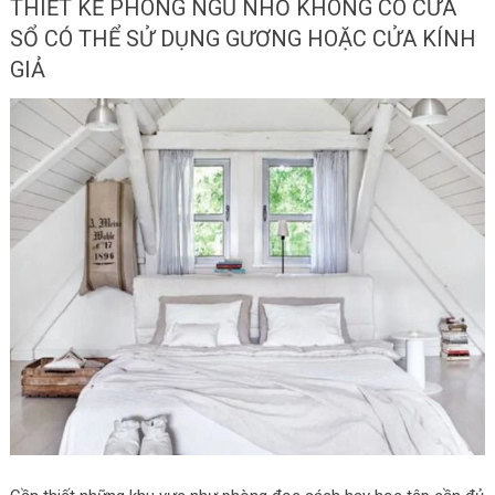
THIẾT KẾ PHÒNG NGỦ NHỎ KHÔNG CÓ CỬA
SỔ CÓ THỂ SỬ DỤNG GƯƠNG HOẶC CỬA KÍNH
GIẢ