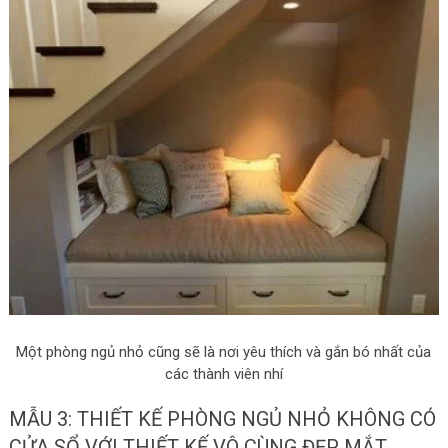
Một phòng ngủ nhỏ cũng sẽ là nơi yêu thích và gắn bó nhất của
các thành viên nhí
MẪU 3: THIẾT KẾ PHÒNG NGỦ NHỎ KHÔNG CÓ
CỬA SỔ VỚI THIẾT KẾ VÔ CÙNG ĐẸP MẮT