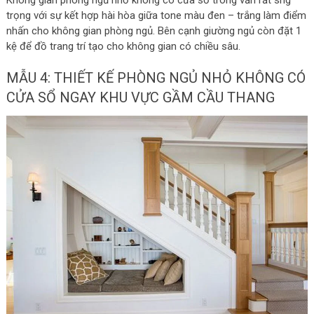
Không gian phòng ngủ nhỏ không có cửa sổ trông vẫn rất sng
trọng với sự kết hợp hài hòa giữa tone màu đen – trắng làm điểm
nhấn cho không gian phòng ngủ. Bên cạnh giường ngủ còn đặt 1
kệ để đồ trang trí tạo cho không gian có chiều sâu.
MẪU 4: THIẾT KẾ PHÒNG NGỦ NHỎ KHÔNG CÓ
CỬA SỔ NGAY KHU VỰC GẦM CẦU THANG