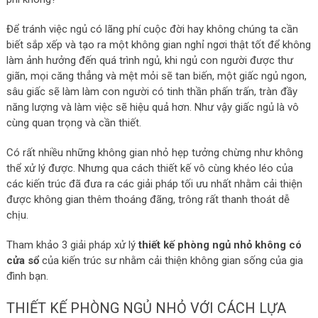
Để tránh việc ngủ có lãng phí cuộc đời hay không chúng ta cần
biết sắp xếp và tạo ra một không gian nghỉ ngơi thật tốt để không
làm ảnh hưởng đến quá trình ngủ, khi ngủ con người được thư
giãn, mọi căng thẳng và mệt mỏi sẽ tan biến, một giấc ngủ ngon,
sâu giấc sẽ làm làm con người có tinh thần phấn trấn, tràn đầy
năng lượng và làm việc sẽ hiệu quả hơn. Như vậy giấc ngủ là vô
cùng quan trọng và cần thiết.
Có rất nhiều những không gian nhỏ hẹp tưởng chừng như không
thể xử lý được. Nhưng qua cách thiết kế vô cùng khéo léo của
các kiến trúc đã đưa ra các giải pháp tối ưu nhất nhằm cải thiện
được không gian thêm thoáng đãng, trông rất thanh thoát dễ
chịu.
Tham khảo 3 giải pháp xử lý
thiết kế phòng ngủ nhỏ không có
cửa sổ
của kiến trúc sư nhằm cải thiện không gian sống của gia
đình bạn.
THIẾT KẾ PHÒNG NGỦ NHỎ VỚI CÁCH LỰA