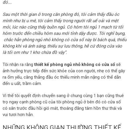
đó….
Sau một thời gian ở trong căn phòng đó, tôi cảm thấy đầu óc
mình như bị u mê, tôi cảm thấy trong người rất uể oải và mệt
mỏi, lúc nào cũng thấy buồn ngủ. Có hôm tôi ngủ 1 mạch từ tối
hôm trước đến chiều hôm sau mới tỉnh dậy được. Tôi nghĩ bụng,
chắc hẳn phòng ngủ nhỏ không có cửa sổ này bí bách quá, thiếu
không khi và ánh sáng, thiếu sự lưu thông, hễ cứ đóng cửa vào
là tối om như 1 kho chứa đồ vậy”.
Tôi nhận ra rằng
thiết kế phòng ngủ nhỏ không có cửa sổ
sẽ
ảnh hưởng trực tiếp đến sức khỏe của con người, nhẹ có thể gây
ra ốm yếu, căng thẳng đầu óc thiếu minh mẫn nặng có thể dẫn
đến u uất, trầm cảm.
Vì thế tôi quyết định chuyển sang ở chung cùng 1 bạn cũng thuê
trọ ngay cạnh phòng cũ của tôi phòng ngủ ở bên đó có cửa sổ
có sân trước đầu hồi gió mát, thoáng đãng tâm hồn thư thái và
vui tươi hơn hẳn.
NHỮNG KHÔNG GIAN THƯỜNG THIẾT KẾ