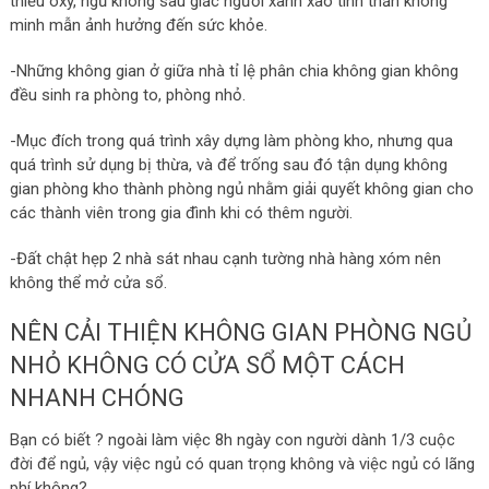
thiếu ôxy, ngủ không sâu giấc người xanh xao tinh thần không
minh mẫn ảnh hưởng đến sức khỏe.
-Những không gian ở giữa nhà tỉ lệ phân chia không gian không
đều sinh ra phòng to, phòng nhỏ.
-Mục đích trong quá trình xây dựng làm phòng kho, nhưng qua
quá trình sử dụng bị thừa, và để trống sau đó tận dụng không
gian phòng kho thành phòng ngủ nhằm giải quyết không gian cho
các thành viên trong gia đình khi có thêm người.
-Đất chật hẹp 2 nhà sát nhau cạnh tường nhà hàng xóm nên
không thể mở cửa sổ.
NÊN CẢI THIỆN KHÔNG GIAN PHÒNG NGỦ
NHỎ KHÔNG CÓ CỬA SỔ MỘT CÁCH
NHANH CHÓNG
Bạn có biết ? ngoài làm việc 8h ngày con người dành 1/3 cuộc
đời để ngủ, vậy việc ngủ có quan trọng không và việc ngủ có lãng
phí không?