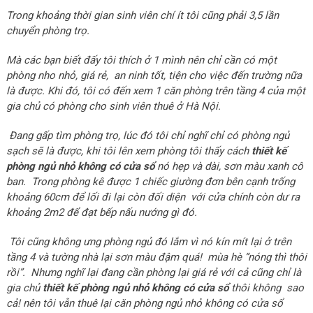
Trong khoảng thời gian sinh viên chí ít tôi cũng phải 3,5 lần
chuyển phòng trọ.
Mà các bạn biết đấy tôi thích ở 1 mình nên chỉ cần có một
phòng nho nhỏ, giá rẻ, an ninh tốt, tiện cho việc đến trường nữa
là được. Khi đó, tôi có đến xem 1 căn phòng trên tầng 4 của một
gia chủ có phòng cho sinh viên thuê ở Hà Nội.
Đang gấp tìm phòng trọ, lúc đó tôi chỉ nghĩ chỉ có phòng ngủ
sạch sẽ là được, khi tôi lên xem phòng tôi thấy cách
thiết kế
phòng ngủ nhỏ không có cửa sổ
nó hẹp và dài, sơn màu xanh cô
ban. Trong phòng kê được 1 chiếc giường đơn bên cạnh trống
khoảng 60cm để lối đi lại còn đối diện với cửa chính còn dư ra
khoảng 2m2 để đạt bếp nấu nướng gì đó.
Tôi cũng không ưng phòng ngủ đó lắm vì nó kín mít lại ở trên
tầng 4 và tường nhà lại sơn màu đậm quá! mùa hè “nóng thì thôi
rồi”. Nhưng nghĩ lại đang cần phòng lại giá rẻ với cả cũng chỉ là
gia chủ
thiết kế phòng ngủ nhỏ không có cửa sổ
thôi không sao
cả! nên tôi vẫn thuê lại căn phòng ngủ nhỏ không có cửa sổ