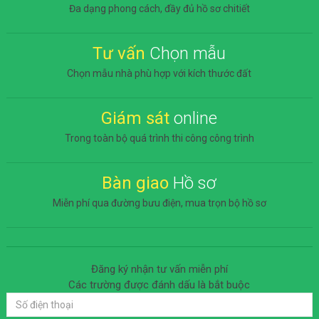
Đa dạng phong cách, đầy đủ hồ sơ chitiết
Tư vấn
Chọn mẫu
Chọn mẫu nhà phù hợp với kích thước đất
Giám sát
online
Trong toàn bộ quá trình thi công công trình
Bàn giao
Hồ sơ
Miễn phí qua đường bưu điện, mua trọn bộ hồ sơ
Đăng ký nhận tư vấn miễn phí
Các trường được đánh dấu
là bắt buộc