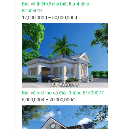
Bản vẽ thiết kế nhà biệt thự 4 tầng
BT505013
Khoảng
12,000,000
₫
–
50,000,000
₫
giá:
từ
12,000,000₫
đến
50,000,000₫
Bản vẽ biệt thự cổ điển 1 tầng BT509077
Khoảng
5,000,000
₫
–
20,000,000
₫
giá:
từ
5,000,000₫
đến