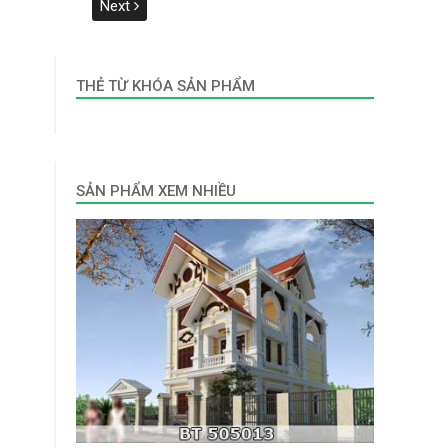
trang
Next
bài
viết
THẺ TỪ KHÓA SẢN PHẨM
SẢN PHẨM XEM NHIỀU