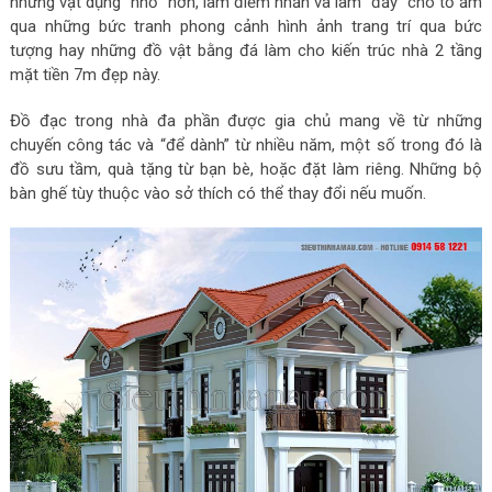
những vật dụng “nhỏ” hơn, làm điểm nhấn và làm “đầy” cho tổ ấm
qua những bức tranh phong cảnh hình ảnh trang trí qua bức
tượng hay những đồ vật bằng đá làm cho kiến trúc nhà 2 tầng
mặt tiền 7m đẹp này.
Đồ đạc trong nhà đa phần được gia chủ mang về từ những
chuyến công tác và “để dành” từ nhiều năm, một số trong đó là
đồ sưu tầm, quà tặng từ bạn bè, hoặc đặt làm riêng. Những bộ
bàn ghế tùy thuộc vào sở thích có thể thay đổi nếu muốn.