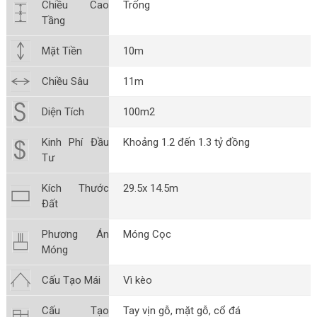
Chiều Cao
Trống
Tầng
Mặt Tiền
10m
Chiều Sâu
11m
Diện Tích
100m2
Kinh Phí Đầu
Khoảng 1.2 đến 1.3 tỷ đồng
Tư
Kích Thước
29.5x 14.5m
Đất
Phương Án
Móng Cọc
Móng
Cấu Tạo Mái
Vì kèo
Cấu Tạo
Tay vịn gỗ, mặt gỗ, cổ đá