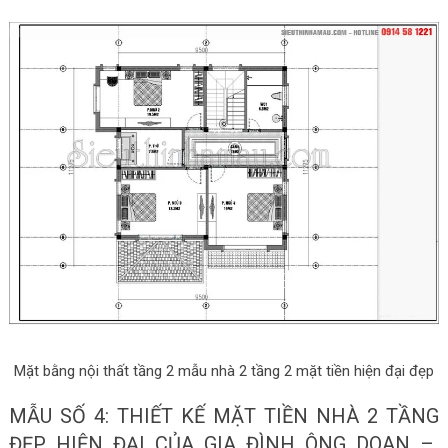
Mặt bằng nội thất tầng 2 mẫu nhà 2 tầng 2 mặt tiền hiện đại đẹp
MẪU SỐ 4: THIẾT KẾ MẶT TIỀN NHÀ 2 TẦNG
ĐẸP HIỆN ĐẠI CỦA GIA ĐÌNH ÔNG DOAN –