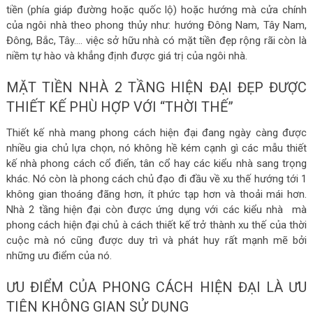
tiền (phía giáp đường hoặc quốc lộ) hoặc hướng mà cửa chính
của ngôi nhà theo phong thủy như: hướng Đông Nam, Tây Nam,
Đông, Bắc, Tây…. việc sở hữu nhà có mặt tiền đẹp rộng rãi còn là
niềm tự hào và khẳng định được giá trị của ngôi nhà.
MẶT TIỀN NHÀ 2 TẦNG HIỆN ĐẠI ĐẸP ĐƯỢC
THIẾT KẾ PHÙ HỢP VỚI “THỜI THẾ”
Thiết kế nhà mang phong cách hiện đại đang ngày càng được
nhiều gia chủ lựa chọn, nó không hề kém cạnh gì các mẫu thiết
kế nhà phong cách cổ điển, tân cổ hay các kiểu nhà sang trọng
khác. Nó còn là phong cách chủ đạo đi đầu về xu thế hướng tới 1
không gian thoáng đãng hơn, ít phức tạp hơn và thoải mái hơn.
Nhà 2 tầng hiện đại còn được ứng dụng với các kiểu nhà mà
phong cách hiện đại chủ à cách thiết kế trở thành xu thế của thời
cuộc mà nó cũng được duy trì và phát huy rất mạnh mẽ bởi
những ưu điểm của nó.
ƯU ĐIỂM CỦA PHONG CÁCH HIỆN ĐẠI LÀ ƯU
TIÊN KHÔNG GIAN SỬ DỤNG