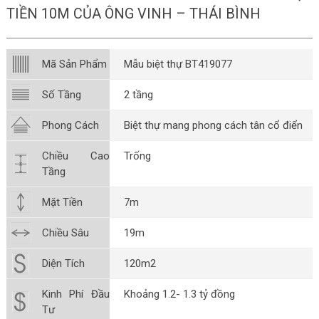
TIỀN 10M CỦA ÔNG VINH – THÁI BÌNH
Mã Sản Phẩm
Mẫu biệt thự BT419077
Số Tầng
2 tầng
Phong Cách
Biệt thự mang phong cách tân cổ điển
Chiều Cao
Trống
Tầng
Mặt Tiền
7m
Chiều Sâu
19m
Diện Tích
120m2
Kinh Phí Đầu
Khoảng 1.2- 1.3 tỷ đồng
Tư