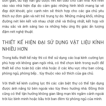
đơn giản, dù vậy vẫn giữ được nét kín đáo cho căn nhà. Khi nhìn
vào vào nhà hiện đại do cảm giác những hình khối mang lại vẻ
đẹp dứt khoát, góc cạnh nên sẽ thích hợp cho các gia chủ yêu
thích sự đơn giản và nét trẻ trung tự do. Những mảng khối, những
đường nét liên kết với nhau chặt chẽ và thống nhất, kết hợp với
màu sắc và ánh sáng tao ra những hiệu ứng thị giác ấn tượng
đậm nét nghệ thuật.
THIẾT KẾ HIỆN ĐẠI SỬ DỤNG VẬT LIỆU KÍNH
NHIỀU HƠN
Trong kiểu thiết kế này thì có thể sử dụng các loại kính cường lực
phù hợp với không gian ngôi nhà, có thể chọn kính trong suốt để
thiết kế cho toàn bộ căn nhà hoặc ở các khu vực như ban công,
phòng ngủ, phòng bếp… tùy thuộc vào sở thích của gia chủ.
Với thiết kế kính cường lực thì các căn biệt thự có thể tận dụng
được ánh nắng từ bên ngoài vào tùy theo hướng nhà. Đồng thời
cũng có thể tận hưởng không gian lãng mạn khi ngắm cảnh ngoài
trời lúc bình minh hoặc bầu trời ban đêm từ phòng ngủ của mình.