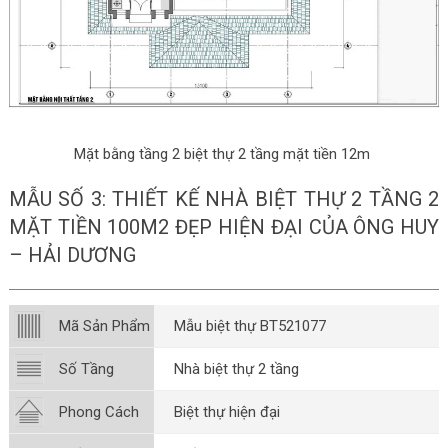
Mặt bằng tầng 2 biệt thự 2 tầng mặt tiền 12m
MẪU SỐ 3: THIẾT KẾ NHÀ BIỆT THỰ 2 TẦNG 2
MẶT TIỀN 100M2 ĐẸP HIỆN ĐẠI CỦA ÔNG HUY
– HẢI DƯƠNG
Mã Sản Phẩm
Mẫu biệt thự BT521077
Số Tầng
Nhà biệt thự 2 tầng
Phong Cách
Biệt thự hiện đại