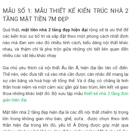
MẪU SỐ 1: MẪU THIẾT KẾ KIẾN TRÚC NHÀ 2
TẦNG MẶT TIỀN 7M ĐẸP
Quả thật,
mặt tiền nhà 2 tầng đẹp hiện đại
rộng sẽ là ưu thế để
các kiến trúc sư bố trí và sắp đặt theo một phong cách nhất định
nào mà đan xen vào đó nhiều tính cách, kiểu dáng nội thất khác
nhau, và thậm chí là pha trộn giữa những chi tiết liên quan đến
nhiều các vật liệu khác nhay
Gia chủ yêu thích cả nội thất Âu lẫn Á, hiện đại lẫn tân cổ điển.
Thế nên, việc đưa tất cả vào nhà cần được cân nhắc để mang lại
sự cân bằng và hoà hợp về tổng thể. Và ở đây, có chăng là tinh
thần hoài niệm và một cảm xúc gần gũi bao trùm, liên kết và giao
thoa những khác biệt đó. Bộ sưu tập mẫu
thiết kế nhà 2 tầng đơn
giản hiện đại
Mặt tiền nhà 2 tầng đẹp hiện đại là các đồ nội thất chiếm tỷ trọng
lớn trong không gian như bàn, ghế, sofa… được chọn theo tinh
thần hiện đại trong khi đó, yếu tố Á Đông được góp mặt qua