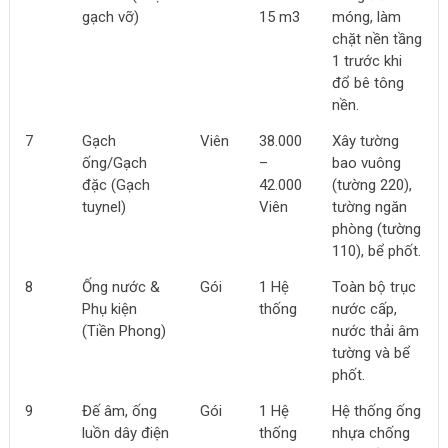
gạch vỡ)
15
m3
móng, làm
chặt nền tầng
1 trước khi
đổ bê tông
nền.
7
Gạch
Viên
38.000
Xây tường
ống/Gạch
–
bao vuông
đặc (Gạch
42.000
(tường 220),
tuynel)
Viên
tường ngăn
phòng (tường
110), bể phốt.
8
Ống nước &
Gói
1 Hệ
Toàn bộ trục
Phụ kiện
thống
nước cấp,
(Tiền Phong)
nước thải âm
tường và bể
phốt.
9
Đế âm, ống
Gói
1 Hệ
Hệ thống ống
luồn dây điện
thống
nhựa chống