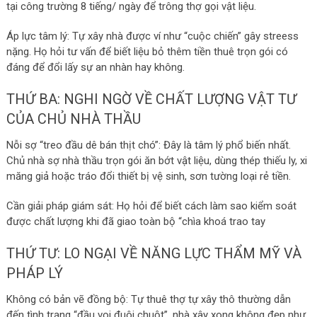
tại công trường 8 tiếng/ ngày để trông thợ gọi vật liệu.
Áp lực tâm lý: Tự xây nhà được ví như “cuộc chiến” gây streess
nặng. Họ hỏi tư vấn để biết liệu bỏ thêm tiền thuê trọn gói có
đáng để đổi lấy sự an nhàn hay không.
THỨ BA: NGHI NGỜ VỀ CHẤT LƯỢNG VẬT TƯ
CỦA CHỦ NHÀ THẦU
Nỗi sợ “treo đầu dê bán thịt chó”: Đây là tâm lý phổ biến nhất.
Chủ nhà sợ nhà thầu trọn gói ăn bớt vật liệu, dùng thép thiếu ly, xi
măng giả hoặc tráo đổi thiết bị vệ sinh, sơn tường loại rẻ tiền.
Cần giải pháp giám sát: Họ hỏi để biết cách làm sao kiểm soát
được chất lượng khi đã giao toàn bộ “chìa khoá trao tay
THỨ TƯ: LO NGẠI VỀ NĂNG LỰC THẨM MỸ VÀ
PHÁP LÝ
Không có bản vẽ đồng bộ: Tự thuê thợ tự xây thô thường dẫn
đến tình trạng “đầu voi đuôi chuột”, nhà xây xong không đẹp như