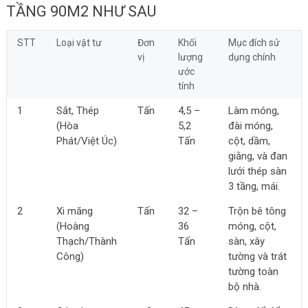
TẦNG 90M2 NHƯ SAU
STT
Loại vật tư
Đơn
Khối
Mục đích sử
vị
lượng
dụng chính
ước
tính
1
Sắt, Thép
Tấn
4,5 –
Làm móng,
(Hòa
5,2
đài móng,
Phát/Việt Úc)
Tấn
cột, dầm,
giằng, và đan
lưới thép sàn
3 tầng, mái.
2
Xi măng
Tấn
32 –
Trộn bê tông
(Hoàng
36
móng, cột,
Thạch/Thành
Tấn
sàn, xây
Công)
tường và trát
tường toàn
bộ nhà.