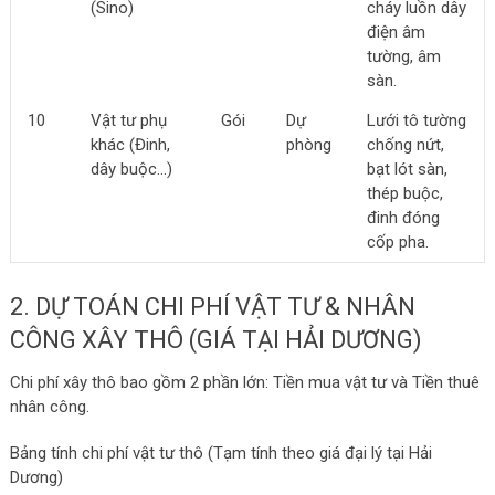
(Sino)
cháy luồn dây
điện âm
tường, âm
sàn.
10
Vật tư phụ
Gói
Dự
Lưới tô tường
khác (Đinh,
phòng
chống nứt,
dây buộc…)
bạt lót sàn,
thép buộc,
đinh đóng
cốp pha.
2. DỰ TOÁN CHI PHÍ VẬT TƯ & NHÂN
CÔNG XÂY THÔ (GIÁ TẠI HẢI DƯƠNG)
Chi phí xây thô bao gồm 2 phần lớn: Tiền mua vật tư và Tiền thuê
nhân công.
Bảng tính chi phí vật tư thô (Tạm tính theo giá đại lý tại Hải
Dương)