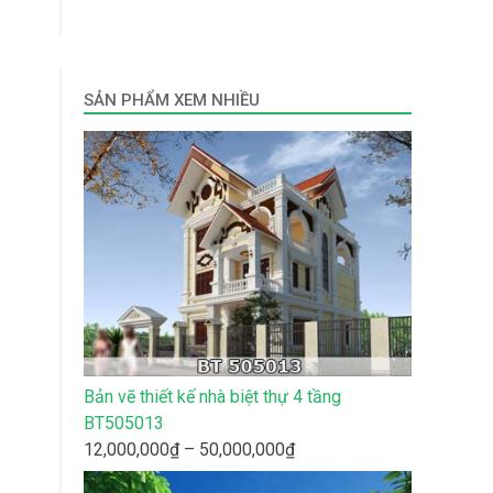
SẢN PHẨM XEM NHIỀU
Bản vẽ thiết kế nhà biệt thự 4 tầng
BT505013
Khoảng
12,000,000
₫
–
50,000,000
₫
giá: