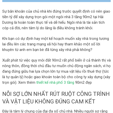
Sự băn khoăn của chủ nhà khi đứng trước quyết định có nên giao
tiền tỷ để xây dựng trọn gói một ngôi nhà 3 tầng 90m2 tại Hải
Dương là hoàn toàn thực tế và dễ hiểu. Ngôi nhà là tài sản tích
cóp cả đời, nên tâm lý do lắng là điều không tránh khỏi.
Khi bạn có dự định hay một kế hoạch muốn xây nhà trong tương
lai đều lên các trang mạng xã hội hay tham khảo một số lời
khuyên từ anh em bạn bè đã từng xây nhà phải không?
Xuất phát từ việc quy môi đất 90m2 rất phổ biến ở cả thành thị và
nông thôn, đồng thời chủ đầu tư muốn chủ động ngân sách, vì họ
đang đứng giữu hai lựa chọn lớn tự mua vật liệu rồi thuê thợ (tức
là tự quản lý) hoặc giao khoán toàn bộ cho công ty xây dựng (xây
trọn gói). Xem thêm
thiết kế nhà phố 3 tầng
90m2 đẹp
NỖI SỢ LỚN NHẤT RÚT RUỘT CÔNG TRÌNH
VÀ VẬT LIỆU KHÔNG ĐÚNG CAM KẾT
Đây là tâm lý chung của đại đa số chủ nhà. Nhiều người sợ rằng