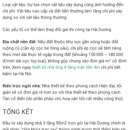
Loại vật liệu: Sự lựa chọn vật liệu xây dựng cũng ảnh hưởng đến
chi phí. Vật liệu cao cấp và đắt tiền thường làm tăng chi phí xây
dựng so với vật liệu thông thường.
Các yếu tố có thể làm thay đổi giá thi công tại Hải Dương
Địa chất nền đất:
Nếu đất thuộc khu vực gần sông hoặc đất
ruộng cũ (cần ép cọc bê tông sâu), chi phí ép cọc sẽ tính riêng
theo mét dài thực tế ngập trong đất (khoảng 150.000 – 180.000
đ/mét dài cọc tùy loại), không gộp chung vào đơn giá m² cố định
trên. Xem ngay
thiết kế nhà ống 4 tầng mặt tiền 4m
chi phí tiết
kiệm tại Hà Nội
Kiến trúc ngôi nhà:
Nhà thiết kế theo phong cách Hiện đại, tối
giản sẽ có đơn giá rẻ hơn so với nhà thiết kế theo phong cách
Tân cổ điển (do phần phào chỉ, hoa văn tốn rất nhiều công thợ).
TỔNG KẾT
Đầu tư xây dựng nhà 3 tầng 90m2 trọn gói tại Hải Dương chính là
giải pháp “chìa khóa trao tay” thông minh trong thời điểm hiện tại.