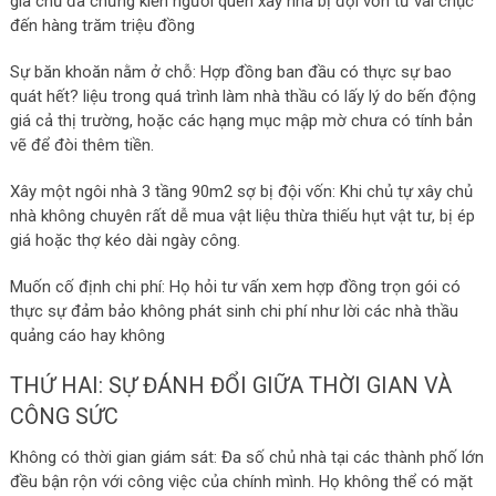
gia chủ đã chứng kiến người quen xây nhà bị đội vốn từ vài chục
đến hàng trăm triệu đồng
Sự băn khoăn nằm ở chỗ: Hợp đồng ban đầu có thực sự bao
quát hết? liệu trong quá trình làm nhà thầu có lấy lý do bến động
giá cả thị trường, hoặc các hạng mục mập mờ chưa có tính bản
vẽ để đòi thêm tiền.
Xây một ngôi nhà 3 tầng 90m2 sợ bị đội vốn: Khi chủ tự xây chủ
nhà không chuyên rất dễ mua vật liệu thừa thiếu hụt vật tư, bị ép
giá hoặc thợ kéo dài ngày công.
Muốn cố định chi phí: Họ hỏi tư vấn xem hợp đồng trọn gói có
thực sự đảm bảo không phát sinh chi phí như lời các nhà thầu
quảng cáo hay không
THỨ HAI: SỰ ĐÁNH ĐỔI GIỮA THỜI GIAN VÀ
CÔNG SỨC
Không có thời gian giám sát: Đa số chủ nhà tại các thành phố lớn
đều bận rộn với công việc của chính mình. Họ không thể có mặt