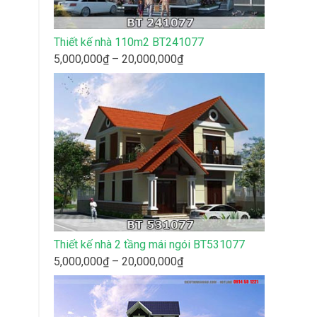
Thiết kế nhà 110m2 BT241077
Khoảng
5,000,000
₫
–
20,000,000
₫
giá:
từ
5,000,000₫
đến
20,000,000₫
Thiết kế nhà 2 tầng mái ngói BT531077
Khoảng
5,000,000
₫
–
20,000,000
₫
giá:
từ
5,000,000₫