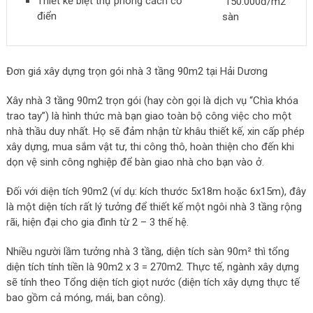
Thiết kế biệt thự phong cách cổ
150.000đ/m2
điển
sàn
Đơn giá xây dựng trọn gói nhà 3 tầng 90m2 tại Hải Dương
Xây nhà 3 tầng 90m2 trọn gói (hay còn gọi là dịch vụ
“Chìa khóa
trao tay”
) là hình thức mà bạn giao toàn bộ công việc cho một
nhà thầu duy nhất.
Họ sẽ đảm nhận từ khâu thiết kế,
xin cấp phép
xây dựng,
mua sắm vật tư,
thi công thô,
hoàn thiện cho đến khi
dọn vệ sinh công nghiệp để bàn giao nhà cho bạn vào ở.
Đối với diện tích
90m2
(ví dụ:
kích thước 5x18m hoặc 6x15m),
đây
là một diện tích rất lý tưởng để thiết kế một ngôi nhà 3 tầng rộng
rãi,
hiện đại cho gia đình từ 2 – 3 thế hệ.
Nhiều người lầm tưởng nhà 3 tầng, diện tích sàn 90m² thì tổng
diện tích tính tiền là
90m2 x 3 = 270m2
. Thực tế, ngành xây dựng
sẽ tính theo Tổng diện tích giọt nước (diện tích xây dựng thực tế
bao gồm cả móng, mái, ban công).