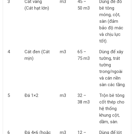
3
Cát vàng
m3
45 –
Dùng để đổ
(Cát hạt lớn)
50
m3
bê tông
móng, cột,
sàn (đảm
bảo độ mác
và chịu lực
tốt).
4
Cát đen (Cát
m3
65 –
Dùng để xây
mịn)
75
m3
tường, trát
tường
trong/ngoài
và cán nền
sàn các tầng.
5
Đá 1×2
m3
32 –
Trộn bê tông
38 m3
cốt thép cho
hệ thống
khung cột,
dầm, sàn.
6
Đá 4×6 (hoặc
m3
12 –
Dùng để lót