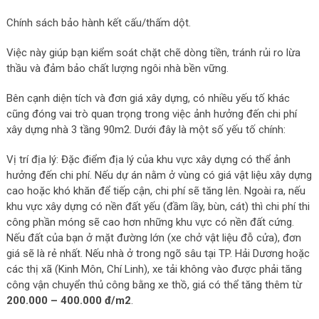
Chính sách bảo hành kết cấu/thấm dột.
Việc này giúp bạn kiểm soát chặt chẽ dòng tiền, tránh rủi ro lừa
thầu và đảm bảo chất lượng ngôi nhà bền vững.
Bên cạnh diện tích và đơn giá xây dựng, có nhiều yếu tố khác
cũng đóng vai trò quan trọng trong việc ảnh hưởng đến chi phí
xây dựng nhà 3 tầng 90m2. Dưới đây là một số yếu tố chính:
Vị trí địa lý: Đặc điểm địa lý của khu vực xây dựng có thể ảnh
hưởng đến chi phí. Nếu dự án nằm ở vùng có giá vật liệu xây dựng
cao hoặc khó khăn để tiếp cận, chi phí sẽ tăng lên. Ngoài ra, nếu
khu vực xây dựng có nền đất yếu (đầm lầy, bùn, cát) thì chi phí thi
công phần móng sẽ cao hơn những khu vực có nền đất cứng.
Nếu đất của bạn ở mặt đường lớn (xe chở vật liệu đỗ cửa), đơn
giá sẽ là rẻ nhất. Nếu nhà ở trong ngõ sâu tại TP. Hải Dương hoặc
các thị xã (Kinh Môn, Chí Linh), xe tải không vào được phải tăng
công vận chuyển thủ công bằng xe thồ, giá có thể tăng thêm từ
200.000 – 400.000 đ/m2
.