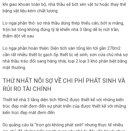
khi giao khoán toàn bộ, nhà thầu sẽ bớt xén vật tư hoặc thay thế
bằng vật liệu kém chất lượng
Lo ngại phần thô: sợ nhà thầu dùng thép thiếu cân, bớt xi măng,
trộn bê tông không đúng tỷ lệ khiến nhà 3 tầng dễ bị nứt trần,
thấm dột về sau
Lo ngại phần hoàn thiện: Diện tích sàn tổng lên tới gần 270m2
cần rất nhiều thiết bị gạch ốp thiết bị vệ sinh, sơn cửa chủ nhà sợ
nhà thầu tráo đổi sang hàng nhái, loại 2 loại 3 khó phân biệt bằng
mặt thường.
THỨ NHẤT NỖI SỢ VỀ CHI PHÍ PHÁT SINH VÀ
RỦI RO TÀI CHÍNH
Thiết kế nhà 3 tầng diện tích 90m2 được thiết kế với những kiến
trúc đẹp mắt đem đến sự phát triển của được thiết kế với những
kiến trúc đẹp mắt đem đến
Dù quảng cáo là “trọn gói không phát sinh” nhưng thực tế nhiều