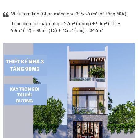
Ví dụ tạm tính (Chọn móng cọc 30% và mái bê tông 50%):
Tổng diện tích xây dựng = 27m² (móng) + 90m² (T1) +
90m² (T2) + 90m² (T3) + 45m² (mái) = 342m².