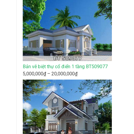
từ
12,000,000₫
đến
50,000,000₫
Bản vẽ biệt thự cổ điển 1 tầng BT509077
Khoảng
5,000,000
₫
–
20,000,000
₫
giá:
từ
5,000,000₫
đến
20,000,000₫