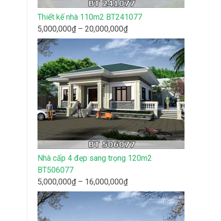
Thiết kế nhà 110m2 BT241077
Khoảng
5,000,000
₫
–
20,000,000
₫
giá:
từ
5,000,000₫
đến
20,000,000₫
Nhà cấp 4 đẹp sang trọng 120m2
BT506077
Khoảng
5,000,000
₫
–
16,000,000
₫
giá:
từ
5,000,000₫