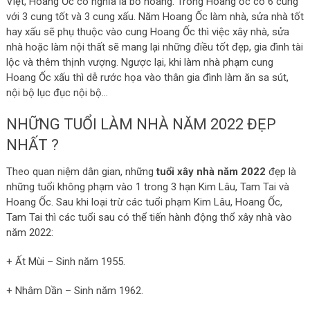
Việt, Hoang Ốc có nghĩa là bỏ hoang. Trong Hoang ốc có 6 cung
với 3 cung tốt và 3 cung xấu. Năm Hoang Ốc làm nhà, sửa nhà tốt
hay xấu sẽ phụ thuộc vào cung Hoang Ốc thì việc xây nhà, sửa
nhà hoặc làm nội thất sẽ mang lại những điều tốt đẹp, gia đình tài
lộc và thêm thịnh vượng. Ngược lại, khi làm nhà phạm cung
Hoang Ốc xấu thì dễ rước họa vào thân gia đình làm ăn sa sút,
nội bộ lục đục nội bộ…
NHỮNG TUỔI LÀM NHÀ NĂM 2022 ĐẸP
NHẤT ?
Theo quan niệm dân gian, những
tuổi xây nhà năm 2022
đẹp là
những tuổi không phạm vào 1 trong 3 hạn Kim Lâu, Tam Tai và
Hoang Ốc. Sau khi loại trừ các tuổi phạm Kim Lâu, Hoang Ốc,
Tam Tai thì các tuổi sau có thể tiến hành động thổ xây nhà vào
năm 2022:
+ Ất Mùi – Sinh năm 1955.
+ Nhâm Dần – Sinh năm 1962.