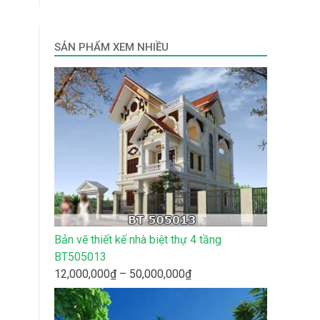
SẢN PHẨM XEM NHIỀU
Bản vẽ thiết kế nhà biệt thự 4 tầng
BT505013
Khoảng
12,000,000
₫
–
50,000,000
₫
giá:
từ