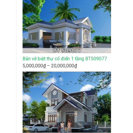
12,000,000₫
đến
50,000,000₫
Bản vẽ biệt thự cổ điển 1 tầng BT509077
Khoảng
5,000,000
₫
–
20,000,000
₫
giá:
từ
5,000,000₫
đến
20,000,000₫